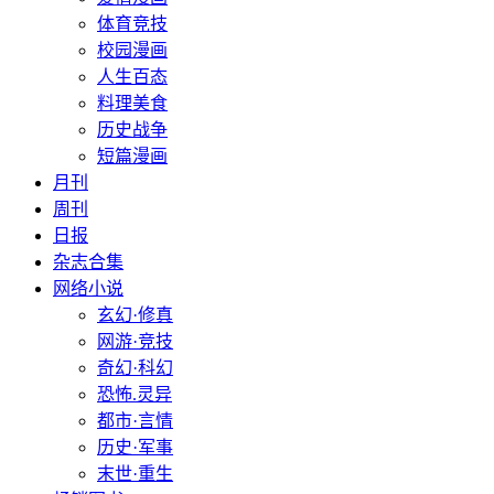
体育竞技
校园漫画
人生百态
料理美食
历史战争
短篇漫画
月刊
周刊
日报
杂志合集
网络小说
玄幻·修真
网游·竞技
奇幻·科幻
恐怖.灵异
都市·言情
历史·军事
末世·重生