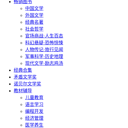
畅销图书
中国文学
外国文学
经典名著
社会哲学
官场商战·人生百态
科幻悬疑·恐怖惊悚
人物传记·旅行见闻
军事科学·历史地理
现代文学·励志鸡汤
经典合集
矛盾文学奖
诺贝尔文学奖
教材辅导
儿童教育
语言学习
编程开发
经济管理
医学养生