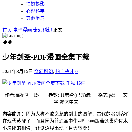
拍摄摄影
心理科学
其他学习
首页
电子漫画
奇幻科幻
正文
◆
◆
1
少年剑圣-PDF漫画全集下载
2021年8月15日
奇幻科幻
,
热血格斗
0
作者:高桥功一郎 卷数: 11卷全(已完结) 格式:pdf 文
字:繁体中文
内容简介：
因为人称不败之龙的剑士的愿望，古代的名剑客们
在现代苏醒了！而且因为普通高中生--鸭下燕跟燕还巢佐佐木
小次郎的相遇，让剑道界出现了巨大转变！