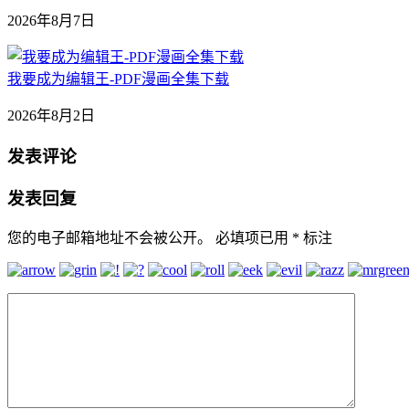
2026年8月7日
我要成为编辑王-PDF漫画全集下载
2026年8月2日
发表评论
发表回复
您的电子邮箱地址不会被公开。
必填项已用
*
标注