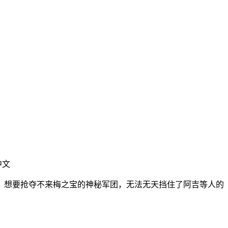
中文
，想要抢夺不来梅之宝的神秘军团，无法无天挡住了阿吉等人的