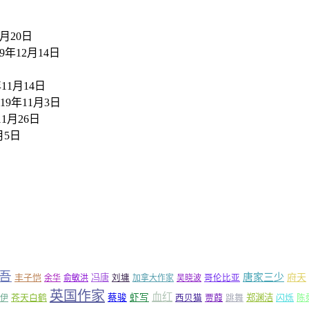
8月20日
19年12月14日
年11月14日
019年11月3日
11月26日
月5日
吾
唐家三少
府天
丰子恺
冯唐
余华
俞敏洪
刘墉
加拿大作家
吴晓波
哥伦比亚
英国作家
血红
苍天白鹤
蔡骏
虾写
贾葭
跳舞
郑渊洁
闪烁
铁伊
西贝猫
陈