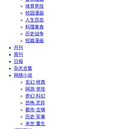
体育竞技
校园漫画
人生百态
料理美食
历史战争
短篇漫画
月刊
周刊
日报
杂志合集
网络小说
玄幻·修真
网游·竞技
奇幻·科幻
恐怖.灵异
都市·言情
历史·军事
末世·重生