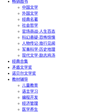
畅销图书
中国文学
外国文学
经典名著
社会哲学
官场商战·人生百态
科幻悬疑·恐怖惊悚
人物传记·旅行见闻
军事科学·历史地理
现代文学·励志鸡汤
经典合集
矛盾文学奖
诺贝尔文学奖
教材辅导
儿童教育
语言学习
编程开发
经济管理
医学养生