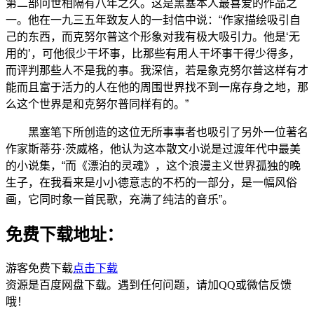
第二部问世相隔有八年之久。这是黑塞本人最喜爱的作品之
一。他在一九三五年致友人的一封信中说：“作家描绘吸引自
己的东西，而克努尔普这个形象对我有极大吸引力。他是‘无
用的’，可他很少干坏事，比那些有用人干坏事干得少得多，
而评判那些人不是我的事。我深信，若是象克努尔普这样有才
能而且富于活力的人在他的周围世界找不到一席存身之地，那
么这个世界是和克努尔普同样有的。”
黑塞笔下所创造的这位无所事事者也吸引了另外一位著名
作家斯蒂芬·茨威格，他认为这本散文小说是过渡年代中最美
的小说集，“而《漂泊的灵魂》，这个浪漫主义世界孤独的晚
生子，在我看来是小小德意志的不朽的一部分，是一幅风俗
画，它同时象一首民歌，充满了纯洁的音乐”。
免费下载地址：
游客免费下载
点击下载
资源是百度网盘下载。遇到任何问题，请加QQ或微信反馈
哦！