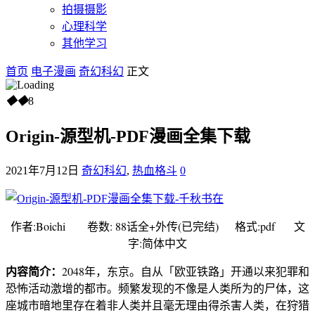
拍摄摄影
心理科学
其他学习
首页
电子漫画
奇幻科幻
正文
◆
◆
8
Origin-源型机-PDF漫画全集下载
2021年7月12日
奇幻科幻
,
热血格斗
0
作者:Boichi 卷数: 88话全+外传(已完结) 格式:pdf 文
字:简体中文
内容简介：
2048年，东京。自从「欧亚铁路」开通以来犯罪和
恐怖活动激增的都市。频繁发现的不像是人类所为的尸体，这
座城市暗地里存在着非人类并且毫无理由得杀害人类，在狩猎