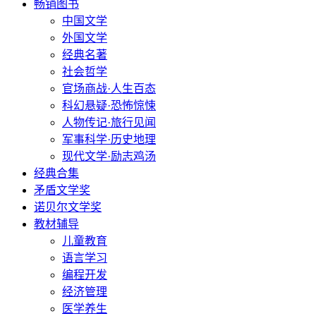
畅销图书
中国文学
外国文学
经典名著
社会哲学
官场商战·人生百态
科幻悬疑·恐怖惊悚
人物传记·旅行见闻
军事科学·历史地理
现代文学·励志鸡汤
经典合集
矛盾文学奖
诺贝尔文学奖
教材辅导
儿童教育
语言学习
编程开发
经济管理
医学养生