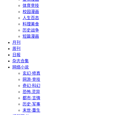
体育竞技
校园漫画
人生百态
料理美食
历史战争
短篇漫画
月刊
周刊
日报
杂志合集
网络小说
玄幻·修真
网游·竞技
奇幻·科幻
恐怖.灵异
都市·言情
历史·军事
末世·重生