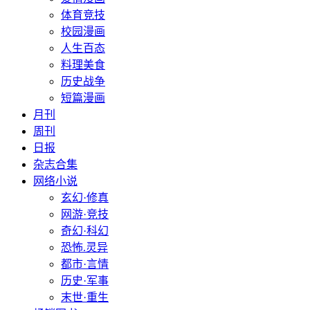
体育竞技
校园漫画
人生百态
料理美食
历史战争
短篇漫画
月刊
周刊
日报
杂志合集
网络小说
玄幻·修真
网游·竞技
奇幻·科幻
恐怖.灵异
都市·言情
历史·军事
末世·重生