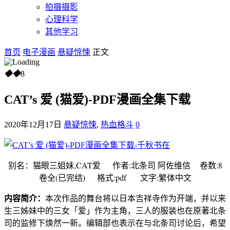
拍摄摄影
心理科学
其他学习
首页
电子漫画
悬疑惊悚
正文
◆
◆
8
CAT’s 爱 (猫爱)-PDF漫画全集下载
2020年12月17日
悬疑惊悚
,
热血格斗
0
别名：猫眼三姐妹,CAT爱 作者:北条司 阿佐维信 卷数:8
卷全(已完结) 格式:pdf 文字:繁体中文
内容简介：
本次作品的舞台将以日本吉祥寺作为开端，并以来
生三姊妹中的三女「爱」作为主角，三人的服装也在原著北条
司的监修下焕然一新。编辑部也表示在与北条司讨论后，希望