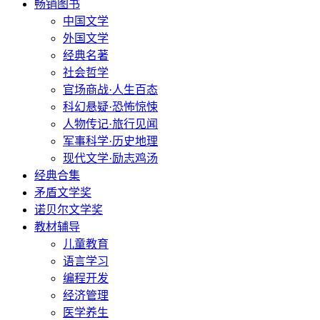
畅销图书
中国文学
外国文学
经典名著
社会哲学
官场商战·人生百态
科幻悬疑·恐怖惊悚
人物传记·旅行见闻
军事科学·历史地理
现代文学·励志鸡汤
经典合集
矛盾文学奖
诺贝尔文学奖
教材辅导
儿童教育
语言学习
编程开发
经济管理
医学养生