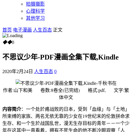
拍摄摄影
心理科学
其他学习
首页
电子漫画
人生百态
正文
◆
◆
0
不思议少年-PDF漫画全集下载,Kindle
2020年2月24日
人生百态
0
作者:山下和美 卷数:8卷全(已完结) 格式:pdf, 文字:繁
体中文
内容简介
：一个处於甫战败的日本，受到「血缘」与「土地」
所束缚的家族、两名无依无靠的少女在19世纪末的伦敦拼命求
生存、和一个生於战国乱世，漫无生存目标的青年－－一个少
年在这其中一直看着，拥有不死生命的他不断冷眼观察「人