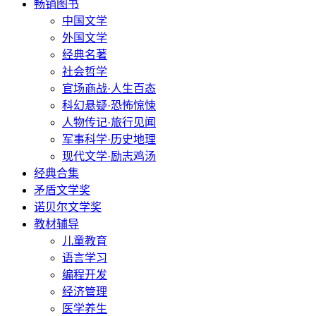
畅销图书
中国文学
外国文学
经典名著
社会哲学
官场商战·人生百态
科幻悬疑·恐怖惊悚
人物传记·旅行见闻
军事科学·历史地理
现代文学·励志鸡汤
经典合集
矛盾文学奖
诺贝尔文学奖
教材辅导
儿童教育
语言学习
编程开发
经济管理
医学养生