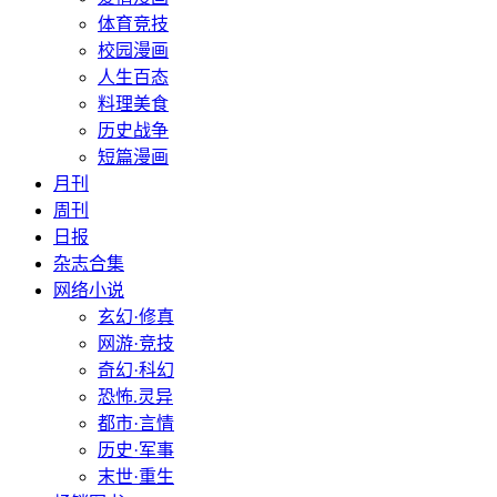
体育竞技
校园漫画
人生百态
料理美食
历史战争
短篇漫画
月刊
周刊
日报
杂志合集
网络小说
玄幻·修真
网游·竞技
奇幻·科幻
恐怖.灵异
都市·言情
历史·军事
末世·重生