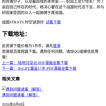
的异端分子、以及最凶残的革命家——织田上总介信长！为了
返回自己所在的时代，她决心要在这个战国时代活下去，并与
织田家臣团的众人一起驰骋于尾张国。
战国STRAYS 时空谜游抄:
试看下载
下载地址：
此资源下载价格为
3
书币，请先
登录
资源是百度网盘下载。遇到任何问题，请加QQ或微信反馈
哦！
上一篇：
陆地沉没记-PDF漫画全集下载
下一篇：
ReLIFE重返17岁-PDF漫画全集下载
相关文章
遇到问题请看（解答）
2026年8月8日