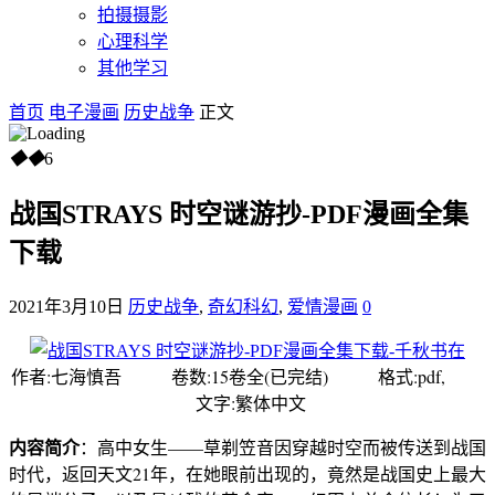
拍摄摄影
心理科学
其他学习
首页
电子漫画
历史战争
正文
◆
◆
6
战国STRAYS 时空谜游抄-PDF漫画全集
下载
2021年3月10日
历史战争
,
奇幻科幻
,
爱情漫画
0
作者:七海慎吾 卷数:15卷全(已完结) 格式:pdf,
文字:繁体中文
内容简介
：高中女生——草剃笠音因穿越时空而被传送到战国
时代，返回天文21年，在她眼前出现的，竟然是战国史上最大