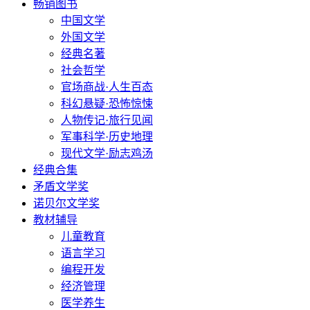
畅销图书
中国文学
外国文学
经典名著
社会哲学
官场商战·人生百态
科幻悬疑·恐怖惊悚
人物传记·旅行见闻
军事科学·历史地理
现代文学·励志鸡汤
经典合集
矛盾文学奖
诺贝尔文学奖
教材辅导
儿童教育
语言学习
编程开发
经济管理
医学养生