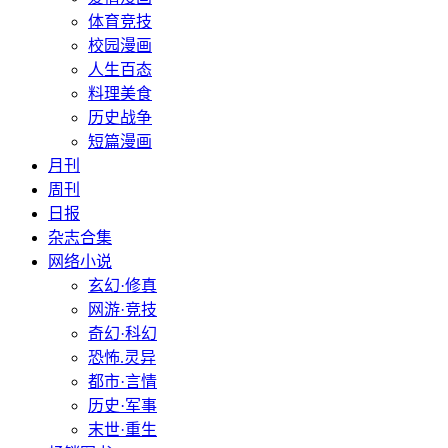
体育竞技
校园漫画
人生百态
料理美食
历史战争
短篇漫画
月刊
周刊
日报
杂志合集
网络小说
玄幻·修真
网游·竞技
奇幻·科幻
恐怖.灵异
都市·言情
历史·军事
末世·重生