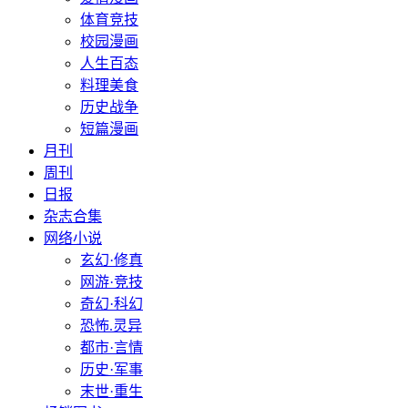
体育竞技
校园漫画
人生百态
料理美食
历史战争
短篇漫画
月刊
周刊
日报
杂志合集
网络小说
玄幻·修真
网游·竞技
奇幻·科幻
恐怖.灵异
都市·言情
历史·军事
末世·重生