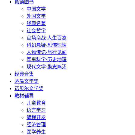
畅销图书
中国文学
外国文学
经典名著
社会哲学
官场商战·人生百态
科幻悬疑·恐怖惊悚
人物传记·旅行见闻
军事科学·历史地理
现代文学·励志鸡汤
经典合集
矛盾文学奖
诺贝尔文学奖
教材辅导
儿童教育
语言学习
编程开发
经济管理
医学养生