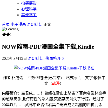
拍摄摄影
心理科学
其他学习
首页
电子漫画
奇幻科幻
正文
◆
◆
2
NOW傩雨-PDF漫画全集下载,Kindle
2020年3月15日
奇幻科幻
,
热血格斗
0
作者:朴晟佑 回数:25卷全(已完结) 格式:pdf, 文字:繁体中
文（
韩漫
）
内容简介
：霸君成……！曾经在雪山上杀害了百余名武林高手
的超级高手,此传奇性的杀人魔,突然某天消失了行踪。经过了
20年以后……武林中正流传着集合霸君成之精髓的四神武杀