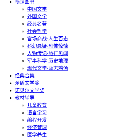
畅销图书
中国文学
外国文学
经典名著
社会哲学
官场商战·人生百态
科幻悬疑·恐怖惊悚
人物传记·旅行见闻
军事科学·历史地理
现代文学·励志鸡汤
经典合集
矛盾文学奖
诺贝尔文学奖
教材辅导
儿童教育
语言学习
编程开发
经济管理
医学养生