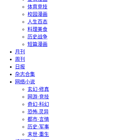
体育竞技
校园漫画
人生百态
料理美食
历史战争
短篇漫画
月刊
周刊
日报
杂志合集
网络小说
玄幻·修真
网游·竞技
奇幻·科幻
恐怖.灵异
都市·言情
历史·军事
末世·重生