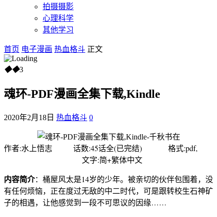
拍摄摄影
心理科学
其他学习
首页
电子漫画
热血格斗
正文
◆
◆
3
魂环-PDF漫画全集下载,Kindle
2020年2月18日
热血格斗
0
作者:水上悟志 话数:45话全(已完结) 格式:pdf,
文字:简+繁体中文
内容简介
：桶屋风太是14岁的少年。被亲切的伙伴包围着，没
有任何烦恼，正在度过无敌的中二时代，可是跟转校生石神矿
子的相遇，让他感觉到一段不可思议的因缘……