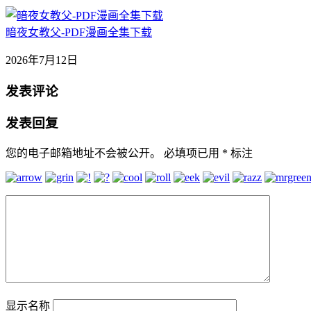
暗夜女教父-PDF漫画全集下载
2026年7月12日
发表评论
发表回复
您的电子邮箱地址不会被公开。
必填项已用
*
标注
显示名称