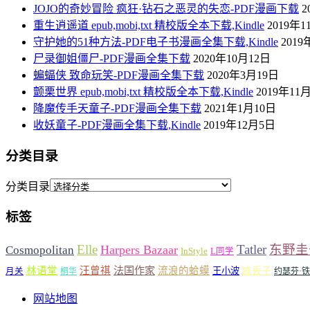
JOJO的奇妙冒险 疯狂·钻石之恶灵的失恋-PDF漫画下载
2
重生逍遥道 epub,mobi,txt 精校版全本下载,Kindle
2019年1
守护她的51种方法-PDF电子书漫画全集下载,Kindle
2019
尸录御姐僵尸-PDF漫画全集下载
2020年10月12日
蝙蝠侠 致命玩笑-PDF漫画全集下载
2020年3月19日
颤栗世界 epub,mobi,txt 精校版全本下载,Kindle
2019年11
降魔传手天童子-PDF漫画全集下载
2021年1月10日
收妖童子-PDF漫画全集下载,Kindle
2019年12月5日
分类目录
分类目录
标签
Elle
Tatler
东野圭
Harpers Bazaar
Cosmopolitan
InStyle
L同学
法国作家
林语堂
汪曾祺
流浪的蛤蟆
疯丢子
王小波
月关
桐华
约瑟芬·
网站地图