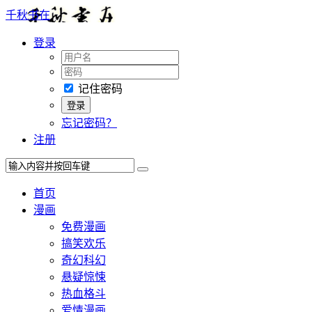
千秋书在
登录
记住密码
忘记密码？
注册
首页
漫画
免费漫画
搞笑欢乐
奇幻科幻
悬疑惊悚
热血格斗
爱情漫画