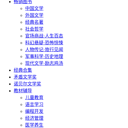
畅销图书
中国文学
外国文学
经典名著
社会哲学
官场商战·人生百态
科幻悬疑·恐怖惊悚
人物传记·旅行见闻
军事科学·历史地理
现代文学·励志鸡汤
经典合集
矛盾文学奖
诺贝尔文学奖
教材辅导
儿童教育
语言学习
编程开发
经济管理
医学养生