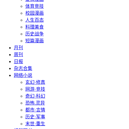
体育竞技
校园漫画
人生百态
料理美食
历史战争
短篇漫画
月刊
周刊
日报
杂志合集
网络小说
玄幻·修真
网游·竞技
奇幻·科幻
恐怖.灵异
都市·言情
历史·军事
末世·重生