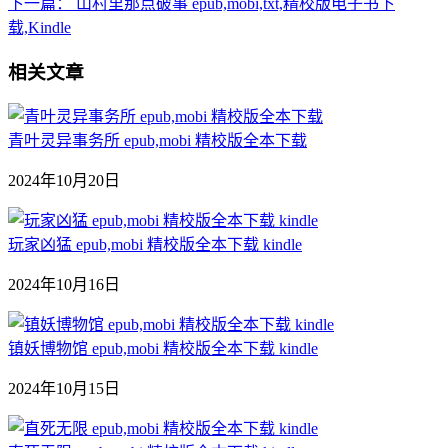
下一篇：
山村里那点破事 epub,mobi,txt,精校版电子书下
载,Kindle
相关文章
青叶灵异事务所 epub,mobi 精校版全本下载
2024年10月20日
玩家凶猛 epub,mobi 精校版全本下载 kindle
2024年10月16日
镇妖博物馆 epub,mobi 精校版全本下载 kindle
2024年10月15日