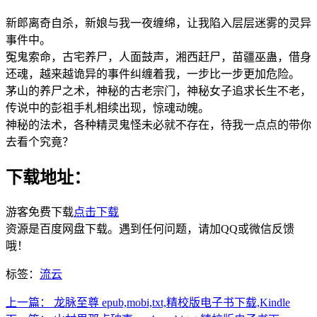
新郎离奇自杀，新娘与我一夜缠绵，让我陷入层层迷雾的灵异
事件中。
冤鬼索命，古宅养尸，人面鼓声，湘西赶尸，苗疆巫蛊，借身
还魂，越来越诡异的事件纠缠着我，一步比一步更加危险。
茅山的养尸之术，神秘的古老宗门，神秘女子追求长生不老，
传说中的彭祖手札相续出现，惊魂动魄。
神秘的法术，各种精灵鬼怪未必就不存在，待我一点点的带你
去看个究竟？
下载地址：
游客免费下载
点击下载
资源是百度网盘下载。遇到任何问题，请加QQ或微信反馈
哦！
标签：
流云
上一篇：
龙脉至尊 epub,mobi,txt,精校版电子书下载,Kindle