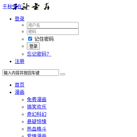
千秋书在
登录
记住密码
忘记密码？
注册
首页
漫画
免费漫画
搞笑欢乐
奇幻科幻
悬疑惊悚
热血格斗
爱情漫画