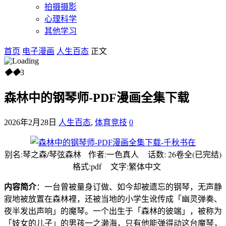
拍摄摄影
心理科学
其他学习
首页
电子漫画
人生百态
正文
◆
◆
3
森林中的钢琴师-PDF漫画全集下载
2026年2月28日
人生百态
,
体育竞技
0
别名:琴之森/琴弦森林 作者:一色真人 话数: 26卷全(已完结)
格式:pdf 文字:繁体中文
内容简介
：一台曾被量身订做、如今却被遗忘的钢琴，无声静
寂地被放置在森林裡，还被当地的小学生讹传成「幽灵弹奏、
夜半发出声响」的魔琴。一个出生于「森林的彼端」，被称为
「妓女的儿子」的男孩一之濑海，只有他能弹得动这台魔琴，