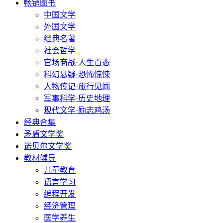
畅销图书
中国文学
外国文学
经典名著
社会哲学
官场商战·人生百态
科幻悬疑·恐怖惊悚
人物传记·旅行见闻
军事科学·历史地理
现代文学·励志鸡汤
经典合集
矛盾文学奖
诺贝尔文学奖
教材辅导
儿童教育
语言学习
编程开发
经济管理
医学养生