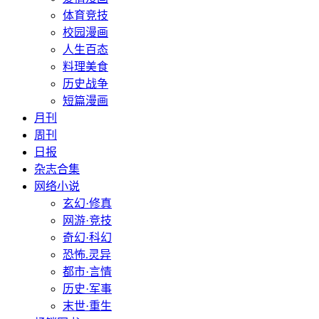
体育竞技
校园漫画
人生百态
料理美食
历史战争
短篇漫画
月刊
周刊
日报
杂志合集
网络小说
玄幻·修真
网游·竞技
奇幻·科幻
恐怖.灵异
都市·言情
历史·军事
末世·重生