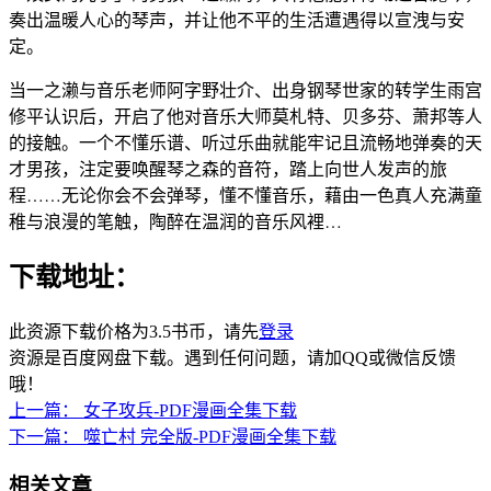
奏出温暖人心的琴声，并让他不平的生活遭遇得以宣洩与安
定。
当一之濑与音乐老师阿字野壮介、出身钢琴世家的转学生雨宫
修平认识后，开启了他对音乐大师莫札特、贝多芬、萧邦等人
的接触。一个不懂乐谱、听过乐曲就能牢记且流畅地弹奏的天
才男孩，注定要唤醒琴之森的音符，踏上向世人发声的旅
程……无论你会不会弹琴，懂不懂音乐，藉由一色真人充满童
稚与浪漫的笔触，陶醉在温润的音乐风裡…
下载地址：
此资源下载价格为
3.5
书币，请先
登录
资源是百度网盘下载。遇到任何问题，请加QQ或微信反馈
哦！
上一篇：
女子攻兵-PDF漫画全集下载
下一篇：
噬亡村 完全版-PDF漫画全集下载
相关文章