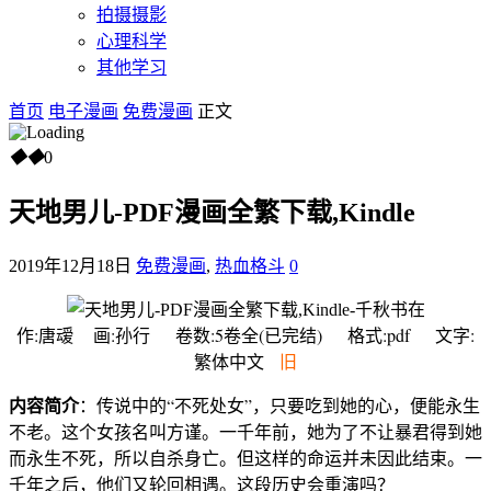
拍摄摄影
心理科学
其他学习
首页
电子漫画
免费漫画
正文
◆
◆
0
天地男儿-PDF漫画全繁下载,Kindle
2019年12月18日
免费漫画
,
热血格斗
0
作:唐叆 画:孙行 卷数:5卷全(已完结) 格式:pdf 文字:
繁体中文
旧
内容简介
：传说中的“不死处女”，只要吃到她的心，便能永生
不老。这个女孩名叫方谨。一千年前，她为了不让暴君得到她
而永生不死，所以自杀身亡。但这样的命运并未因此结束。一
千年之后，他们又轮回相遇。这段历史会重演吗？