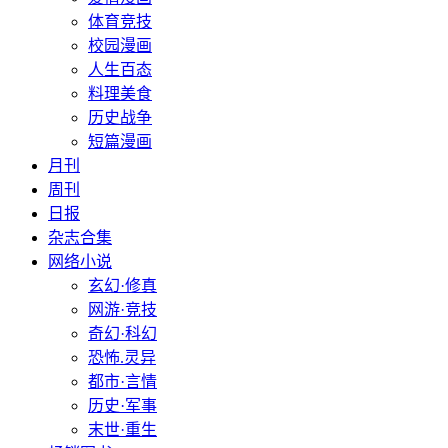
体育竞技
校园漫画
人生百态
料理美食
历史战争
短篇漫画
月刊
周刊
日报
杂志合集
网络小说
玄幻·修真
网游·竞技
奇幻·科幻
恐怖.灵异
都市·言情
历史·军事
末世·重生