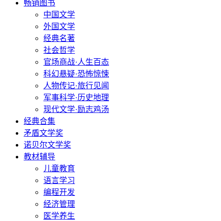
畅销图书
中国文学
外国文学
经典名著
社会哲学
官场商战·人生百态
科幻悬疑·恐怖惊悚
人物传记·旅行见闻
军事科学·历史地理
现代文学·励志鸡汤
经典合集
矛盾文学奖
诺贝尔文学奖
教材辅导
儿童教育
语言学习
编程开发
经济管理
医学养生