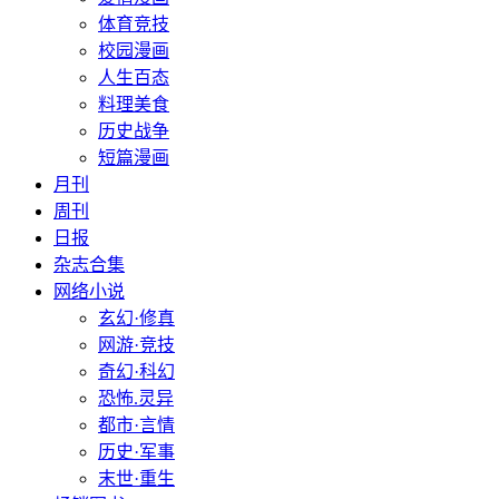
体育竞技
校园漫画
人生百态
料理美食
历史战争
短篇漫画
月刊
周刊
日报
杂志合集
网络小说
玄幻·修真
网游·竞技
奇幻·科幻
恐怖.灵异
都市·言情
历史·军事
末世·重生