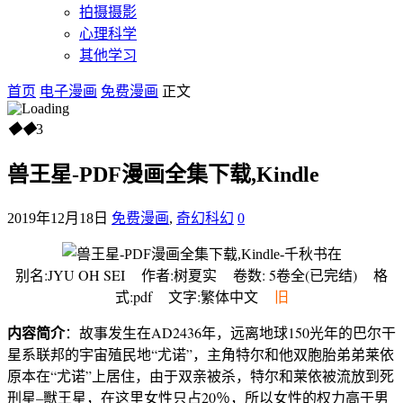
拍摄摄影
心理科学
其他学习
首页
电子漫画
免费漫画
正文
◆
◆
3
兽王星-PDF漫画全集下载,Kindle
2019年12月18日
免费漫画
,
奇幻科幻
0
别名:JYU OH SEI 作者:树夏实 卷数: 5卷全(已完结) 格
式:pdf 文字:繁体中文
旧
内容简介
：故事发生在AD2436年，远离地球150光年的巴尔干
星系联邦的宇宙殖民地“尤诺”，主角特尔和他双胞胎弟弟莱依
原本在“尤诺”上居住，由于双亲被杀，特尔和莱依被流放到死
刑星–獸王星，在这里女性只占20％，所以女性的权力高于男