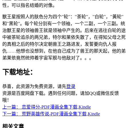
性，可以指名结婚的对像。
獸王星按照人的肤色分为四个”轮”：”茶轮”，”白轮”，”黃轮”
和”黑轮”。每个轮分别有一个领袖，一个二副，一个三副。统
治獸王星的领袖兽王就是领袖中产生的。后來在逃往白轮的途
中被茶轮追杀的两兄弟，特尔和莱依失散了，在得知父母之死
的真相之后的特尔决定朝兽王之路进发，发誓要向仇人报
仇……他想也没想到，在他自己成为了兽王的那天起，他的弟
弟莱依竟然统帅着宇宙军舰与他敌对了。。。
下载地址：
恭喜，此资源为免费资源，请先
登录
资源是百度网盘下载。遇到任何问题，请加QQ或微信反馈
哦！
上一篇：
恋爱得分-PDF漫画全集下载,Kindle
下一篇：
荒野英雄传说-PDF漫画全集下载,Kindle
相关文章