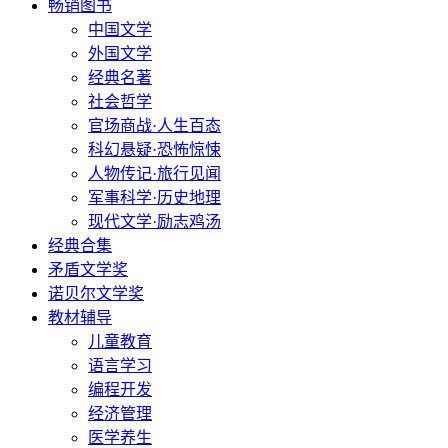
畅销图书
中国文学
外国文学
经典名著
社会哲学
官场商战·人生百态
科幻悬疑·恐怖惊悚
人物传记·旅行见闻
军事科学·历史地理
现代文学·励志鸡汤
经典合集
矛盾文学奖
诺贝尔文学奖
教材辅导
儿童教育
语言学习
编程开发
经济管理
医学养生