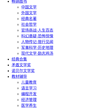
畅销图书
中国文学
外国文学
经典名著
社会哲学
官场商战·人生百态
科幻悬疑·恐怖惊悚
人物传记·旅行见闻
军事科学·历史地理
现代文学·励志鸡汤
经典合集
矛盾文学奖
诺贝尔文学奖
教材辅导
儿童教育
语言学习
编程开发
经济管理
医学养生