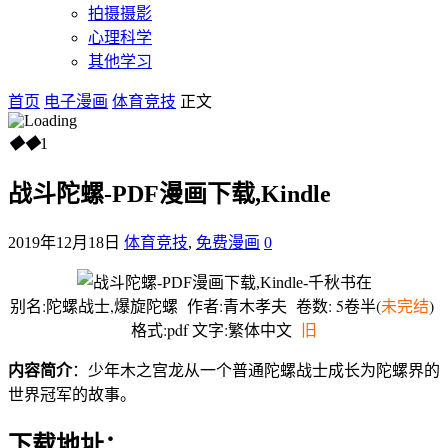
拍摄摄影
心理科学
其他学习
首页
电子漫画
体育竞技
正文
◆
◆
1
战斗陀螺-PDF漫画下载,Kindle
2019年12月18日
体育竞技
,
免费漫画
0
别名:陀螺战士,爆旋陀螺 作者:青木孝夫 卷数: 5卷半(
未完结
)
格式:pdf 文字:繁体中文
旧
内容简介
：少年木之宫龙从一个普通陀螺战士成长为陀螺界的
世界冠军的故事。
下载地址：