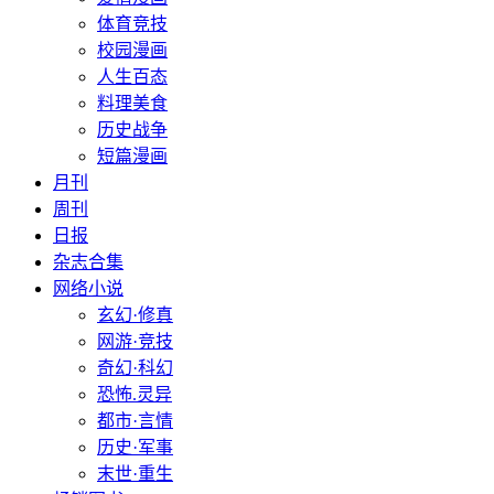
体育竞技
校园漫画
人生百态
料理美食
历史战争
短篇漫画
月刊
周刊
日报
杂志合集
网络小说
玄幻·修真
网游·竞技
奇幻·科幻
恐怖.灵异
都市·言情
历史·军事
末世·重生