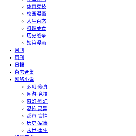
体育竞技
校园漫画
人生百态
料理美食
历史战争
短篇漫画
月刊
周刊
日报
杂志合集
网络小说
玄幻·修真
网游·竞技
奇幻·科幻
恐怖.灵异
都市·言情
历史·军事
末世·重生