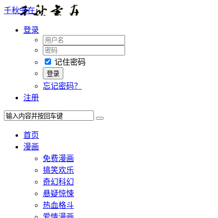
千秋书在
登录
记住密码
忘记密码？
注册
首页
漫画
免费漫画
搞笑欢乐
奇幻科幻
悬疑惊悚
热血格斗
爱情漫画