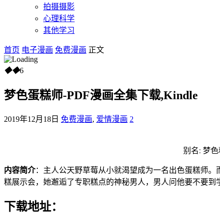
拍摄摄影
心理科学
其他学习
首页
电子漫画
免费漫画
正文
◆
◆
6
梦色蛋糕师-PDF漫画全集下载,Kindle
2019年12月18日
免费漫画
,
爱情漫画
2
别名: 梦
内容简介
：主人公天野草莓从小就渴望成为一名出色蛋糕师。
糕展示会，她邂逅了专职糕点的神秘男人，男人问他要不要到
下载地址：