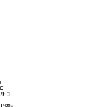
日
3日
12月5日
11月28日