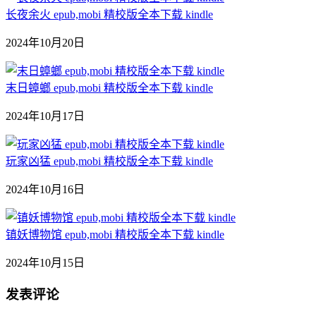
长夜余火 epub,mobi 精校版全本下载 kindle
2024年10月20日
末日蟑螂 epub,mobi 精校版全本下载 kindle
2024年10月17日
玩家凶猛 epub,mobi 精校版全本下载 kindle
2024年10月16日
镇妖博物馆 epub,mobi 精校版全本下载 kindle
2024年10月15日
发表评论