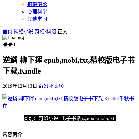
拍摄摄影
心理科学
其他学习
首页
网络小说
奇幻·科幻
正文
◆
◆
0
逆鳞-柳下挥 epub,mobi,txt,精校版电子书
下载,Kindle
2019年12月13日
奇幻·科幻
0
类别：奇幻小说 电子书格式:epub,mobi,txt
内容简介