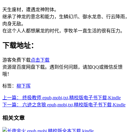
天生废材，遭遇龙神附体。
继承了神龙的意念和能力，生鳞幻爪、御水龙息、行云降雨，
肉身无敌。
在这个人人都想屠龙的时代，李牧羊一直生活的很有压力。
下载地址：
游客免费下载
点击下载
资源是百度网盘下载。遇到任何问题，请加QQ或微信反馈
哦！
标签：
柳下挥
上一篇：
终极教师 epub,mobi,txt,精校版电子书下载,Kindle
下一篇：
六迹之贪狼 epub,mobi,txt,精校版电子书下载,Kindle
相关文章