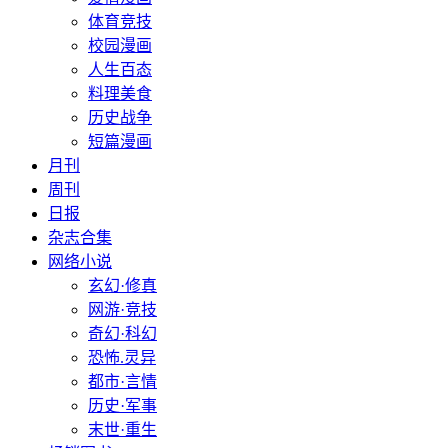
体育竞技
校园漫画
人生百态
料理美食
历史战争
短篇漫画
月刊
周刊
日报
杂志合集
网络小说
玄幻·修真
网游·竞技
奇幻·科幻
恐怖.灵异
都市·言情
历史·军事
末世·重生