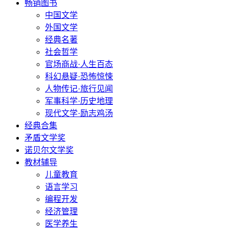
畅销图书
中国文学
外国文学
经典名著
社会哲学
官场商战·人生百态
科幻悬疑·恐怖惊悚
人物传记·旅行见闻
军事科学·历史地理
现代文学·励志鸡汤
经典合集
矛盾文学奖
诺贝尔文学奖
教材辅导
儿童教育
语言学习
编程开发
经济管理
医学养生