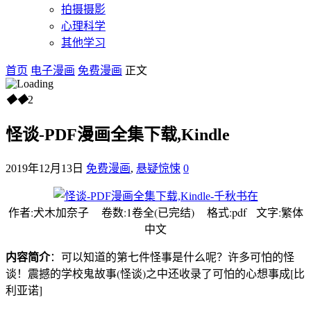
拍摄摄影
心理科学
其他学习
首页
电子漫画
免费漫画
正文
◆
◆
2
怪谈-PDF漫画全集下载,Kindle
2019年12月13日
免费漫画
,
悬疑惊悚
0
作者:犬木加奈子 卷数:1卷全(已完结) 格式:pdf 文字:繁体
中文
内容简介
：可以知道的第七件怪事是什么呢？许多可怕的怪
谈！震撼的学校鬼故事(怪谈)之中还收录了可怕的心想事成[比
利亚诺]