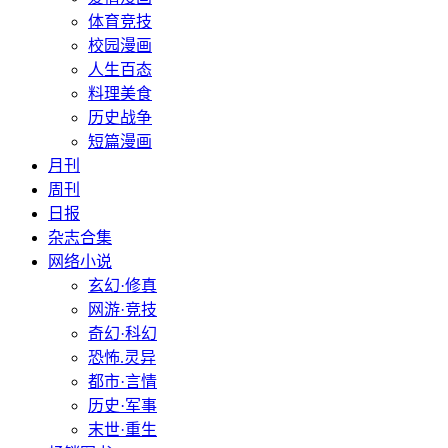
体育竞技
校园漫画
人生百态
料理美食
历史战争
短篇漫画
月刊
周刊
日报
杂志合集
网络小说
玄幻·修真
网游·竞技
奇幻·科幻
恐怖.灵异
都市·言情
历史·军事
末世·重生