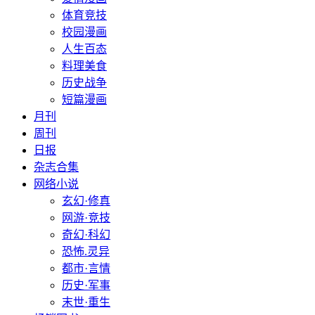
体育竞技
校园漫画
人生百态
料理美食
历史战争
短篇漫画
月刊
周刊
日报
杂志合集
网络小说
玄幻·修真
网游·竞技
奇幻·科幻
恐怖.灵异
都市·言情
历史·军事
末世·重生