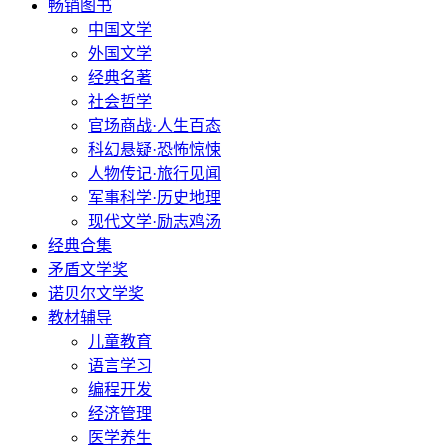
畅销图书
中国文学
外国文学
经典名著
社会哲学
官场商战·人生百态
科幻悬疑·恐怖惊悚
人物传记·旅行见闻
军事科学·历史地理
现代文学·励志鸡汤
经典合集
矛盾文学奖
诺贝尔文学奖
教材辅导
儿童教育
语言学习
编程开发
经济管理
医学养生