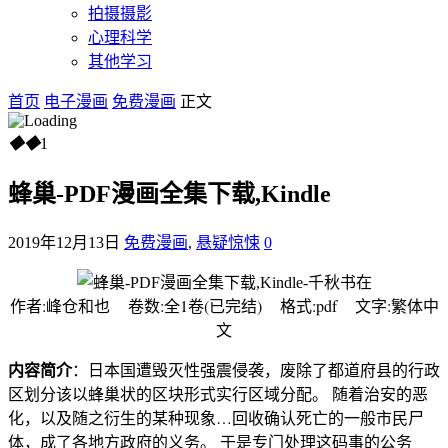
拍摄摄影
心理科学
其他学习
首页
电子漫画
免费漫画
正文
◆
◆
1
蜂巢-PDF漫画全集下载,Kindle
2019年12月13日
免费漫画
,
悬疑惊悚
0
作者:峰仓和也 卷数:全1卷(已完结) 格式:pdf 文字:繁体中
文
内容简介
：日本国遭毁灭性强震侵袭，废除了都道府县的行政
区划分该以蜂巢状的区块形式实行区域分配。 随着治安的恶
化，以及随之衍生的某种现象…回收确认死亡的一般市民尸
体，成了各地方政府的义务。 于是专门处理这码事的公务