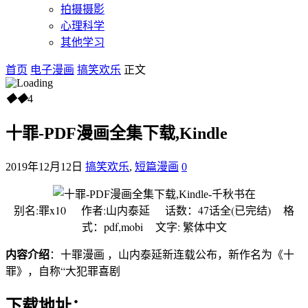
拍摄摄影
心理科学
其他学习
首页
电子漫画
搞笑欢乐
正文
◆
◆
4
十罪-PDF漫画全集下载,Kindle
2019年12月12日
搞笑欢乐
,
短篇漫画
0
别名:罪x10 作者:山内泰延 话数：47话全(已完结) 格
式：pdf,mobi 文字: 繁体中文
内容介绍
：十罪漫画 ，山内泰延新连载公布，新作名为《十
罪》，自称“大犯罪喜剧
下载地址：