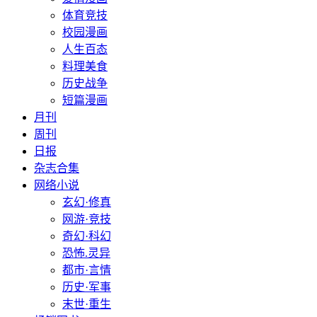
体育竞技
校园漫画
人生百态
料理美食
历史战争
短篇漫画
月刊
周刊
日报
杂志合集
网络小说
玄幻·修真
网游·竞技
奇幻·科幻
恐怖.灵异
都市·言情
历史·军事
末世·重生