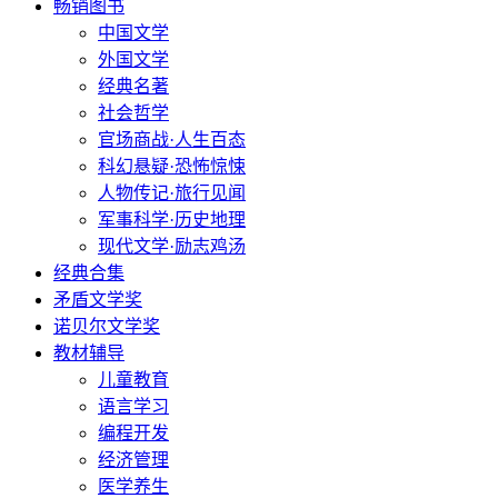
畅销图书
中国文学
外国文学
经典名著
社会哲学
官场商战·人生百态
科幻悬疑·恐怖惊悚
人物传记·旅行见闻
军事科学·历史地理
现代文学·励志鸡汤
经典合集
矛盾文学奖
诺贝尔文学奖
教材辅导
儿童教育
语言学习
编程开发
经济管理
医学养生