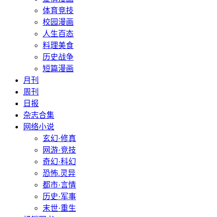
体育竞技
校园漫画
人生百态
料理美食
历史战争
短篇漫画
月刊
周刊
日报
杂志合集
网络小说
玄幻·修真
网游·竞技
奇幻·科幻
恐怖.灵异
都市·言情
历史·军事
末世·重生