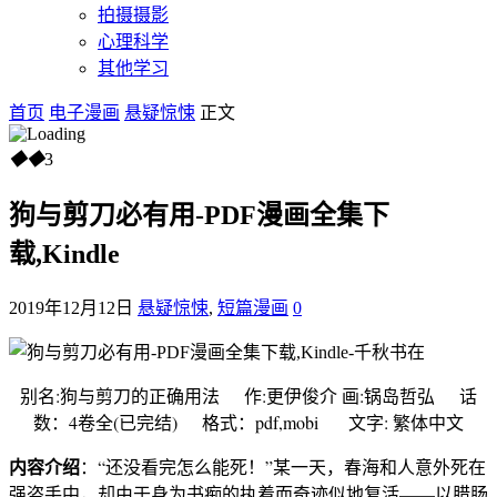
拍摄摄影
心理科学
其他学习
首页
电子漫画
悬疑惊悚
正文
◆
◆
3
狗与剪刀必有用-PDF漫画全集下
载,Kindle
2019年12月12日
悬疑惊悚
,
短篇漫画
0
别名:狗与剪刀的正确用法 作:更伊俊介 画:锅岛哲弘 话
数：4卷全(已完结) 格式：pdf,mobi 文字: 繁体中文
内容介绍
：“还没看完怎么能死！”某一天，春海和人意外死在
强盗手中，却由于身为书痴的执着而奇迹似地复活——以腊肠