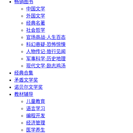
畅销图书
中国文学
外国文学
经典名著
社会哲学
官场商战·人生百态
科幻悬疑·恐怖惊悚
人物传记·旅行见闻
军事科学·历史地理
现代文学·励志鸡汤
经典合集
矛盾文学奖
诺贝尔文学奖
教材辅导
儿童教育
语言学习
编程开发
经济管理
医学养生