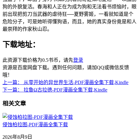
狗的外貌复活。春海和人正在为成为狗和无法看书烦恼时，眼
前出现把剪刀当武器的虐待狂──夏野雾姬，一看就知道是个
危险分子，可是她听得懂狗语，而且，她的真实身份竟是和人
最崇拜的作家秋山忍。
下载地址：
此资源下载价格为
0.5
书币，请先
登录
资源是百度网盘下载。遇到任何问题，请加QQ或微信反馈
哦！
上一篇：
从零开始的异世界生活-PDF漫画全集下载,Kindle
下一篇：
拉魯Ω古拉德-PDF漫画全集下载,Kindle
相关文章
侵蚀柏拉图-PDF漫画全集下载
2026年8月9日