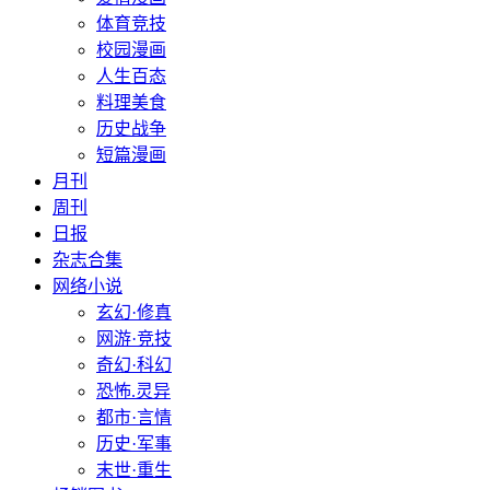
体育竞技
校园漫画
人生百态
料理美食
历史战争
短篇漫画
月刊
周刊
日报
杂志合集
网络小说
玄幻·修真
网游·竞技
奇幻·科幻
恐怖.灵异
都市·言情
历史·军事
末世·重生