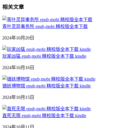
相关文章
青叶灵异事务所 epub,mobi 精校版全本下载
2024年10月20日
玩家凶猛 epub,mobi 精校版全本下载 kindle
2024年10月16日
镇妖博物馆 epub,mobi 精校版全本下载 kindle
2024年10月15日
直死无限 epub,mobi 精校版全本下载 kindle
2024年10月11日