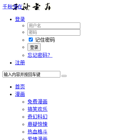
千秋书在
登录
记住密码
忘记密码？
注册
首页
漫画
免费漫画
搞笑欢乐
奇幻科幻
悬疑惊悚
热血格斗
爱情漫画