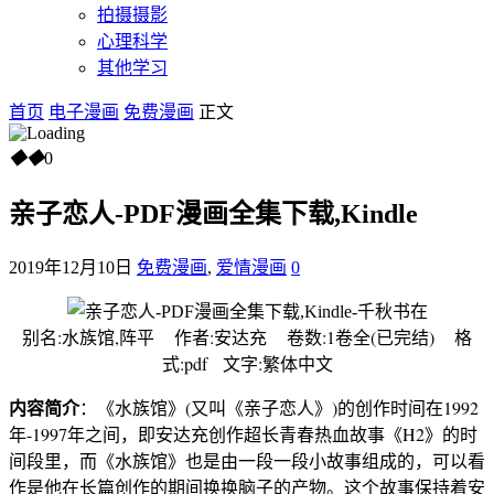
拍摄摄影
心理科学
其他学习
首页
电子漫画
免费漫画
正文
◆
◆
0
亲子恋人-PDF漫画全集下载,Kindle
2019年12月10日
免费漫画
,
爱情漫画
0
别名:水族馆,阵平 作者:安达充 卷数:1卷全(已完结) 格
式:pdf 文字:繁体中文
内容简介
：《水族馆》(又叫《亲子恋人》)的创作时间在1992
年-1997年之间，即安达充创作超长青春热血故事《H2》的时
间段里，而《水族馆》也是由一段一段小故事组成的，可以看
作是他在长篇创作的期间换换脑子的产物。这个故事保持着安