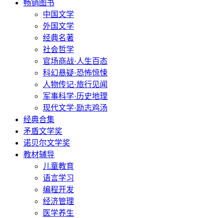
畅销图书
中国文学
外国文学
经典名著
社会哲学
官场商战·人生百态
科幻悬疑·恐怖惊悚
人物传记·旅行见闻
军事科学·历史地理
现代文学·励志鸡汤
经典合集
矛盾文学奖
诺贝尔文学奖
教材辅导
儿童教育
语言学习
编程开发
经济管理
医学养生