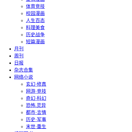
体育竞技
校园漫画
人生百态
料理美食
历史战争
短篇漫画
月刊
周刊
日报
杂志合集
网络小说
玄幻·修真
网游·竞技
奇幻·科幻
恐怖.灵异
都市·言情
历史·军事
末世·重生