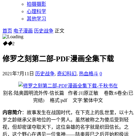
拍摄摄影
心理科学
其他学习
首页
电子漫画
历史战争
正文
◆
◆
2
修罗之刻第二部-PDF漫画全集下载
2021年7月11日
历史战争
,
奇幻科幻
,
热血格斗
0
别名:陆奥圆明流外传-信长篇 作者:川原正敏 卷数:6卷全(已
完结) 格式:pdf 文字:繁体中文
内容简介
：故事发生在战国时代，在下克上的乱世里，以十九
岁之龄继承父亲地位的一个男人。虽然被称之为傻瓜受到轻
视，但却密谋夺取天下，这位枭雄的名字就是织田信长。之
后，这个野心在遇见一位鬼神——陆奥辰巳之后开始积极运