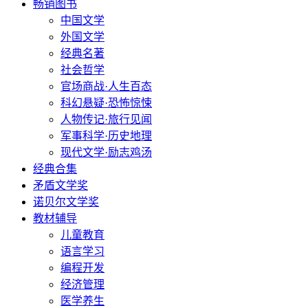
畅销图书
中国文学
外国文学
经典名著
社会哲学
官场商战·人生百态
科幻悬疑·恐怖惊悚
人物传记·旅行见闻
军事科学·历史地理
现代文学·励志鸡汤
经典合集
矛盾文学奖
诺贝尔文学奖
教材辅导
儿童教育
语言学习
编程开发
经济管理
医学养生