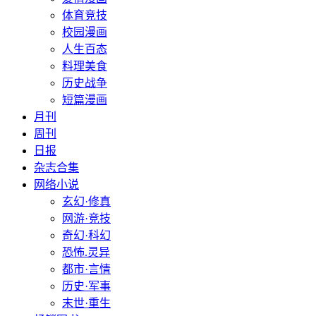
体育竞技
校园漫画
人生百态
料理美食
历史战争
短篇漫画
月刊
周刊
日报
杂志合集
网络小说
玄幻·修真
网游·竞技
奇幻·科幻
恐怖.灵异
都市·言情
历史·军事
末世·重生