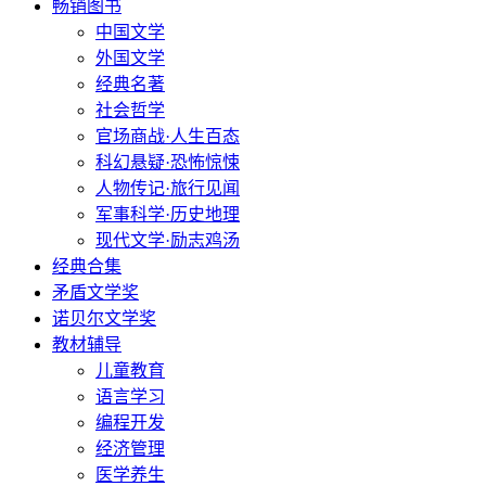
畅销图书
中国文学
外国文学
经典名著
社会哲学
官场商战·人生百态
科幻悬疑·恐怖惊悚
人物传记·旅行见闻
军事科学·历史地理
现代文学·励志鸡汤
经典合集
矛盾文学奖
诺贝尔文学奖
教材辅导
儿童教育
语言学习
编程开发
经济管理
医学养生