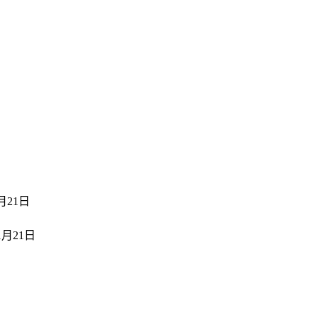
3月21日
1月21日