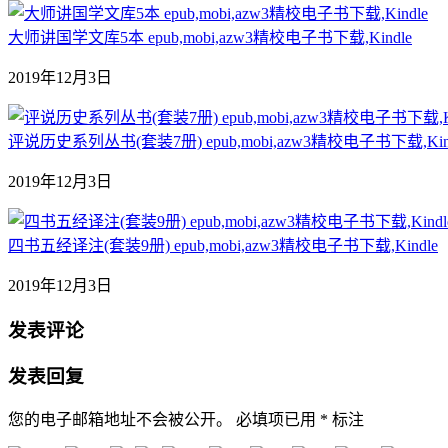
大师讲国学文库5本 epub,mobi,azw3精校电子书下载,Kindle
2019年12月3日
评说历史系列丛书(套装7册) epub,mobi,azw3精校电子书下载,Kin
2019年12月3日
四书五经译注(套装9册) epub,mobi,azw3精校电子书下载,Kindle
2019年12月3日
发表评论
发表回复
您的电子邮箱地址不会被公开。
必填项已用
*
标注