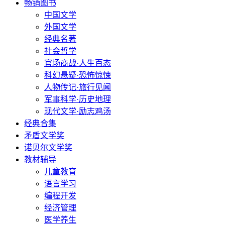
畅销图书
中国文学
外国文学
经典名著
社会哲学
官场商战·人生百态
科幻悬疑·恐怖惊悚
人物传记·旅行见闻
军事科学·历史地理
现代文学·励志鸡汤
经典合集
矛盾文学奖
诺贝尔文学奖
教材辅导
儿童教育
语言学习
编程开发
经济管理
医学养生