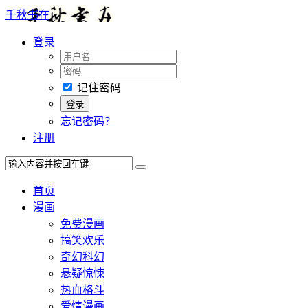
千秋书在
登录
记住密码
忘记密码？
注册
首页
漫画
免费漫画
搞笑欢乐
奇幻科幻
悬疑惊悚
热血格斗
爱情漫画