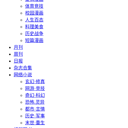
体育竞技
校园漫画
人生百态
料理美食
历史战争
短篇漫画
月刊
周刊
日报
杂志合集
网络小说
玄幻·修真
网游·竞技
奇幻·科幻
恐怖.灵异
都市·言情
历史·军事
末世·重生