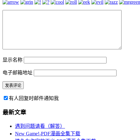
显示名称
电子邮箱地址
有人回复时邮件通知我
最新文章
遇到问题请看（解答）
New Game!-PDF漫画全集下载