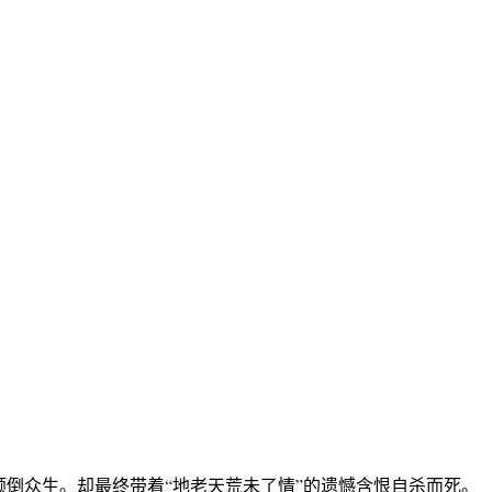
倒众生。却最终带着“地老天荒未了情”的遗憾含恨自杀而死。