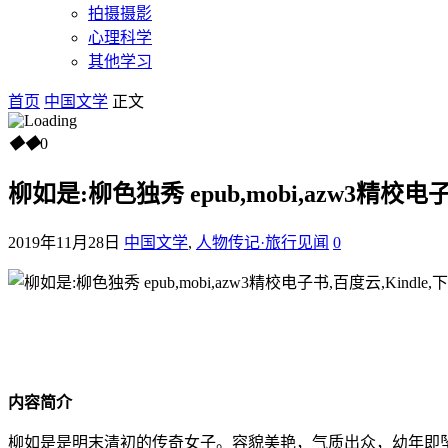
拍摄摄影
心理科学
其他学习
首页
中国文学
正文
◆
◆
0
柳如是:柳色独秀 epub,mobi,azw3精校电子
2019年11月28日
中国文学
,
人物传记·旅行见闻
0
内容简介
柳如是是明末清初的传奇女子。容貌美艳，气质出众，幼年即坠