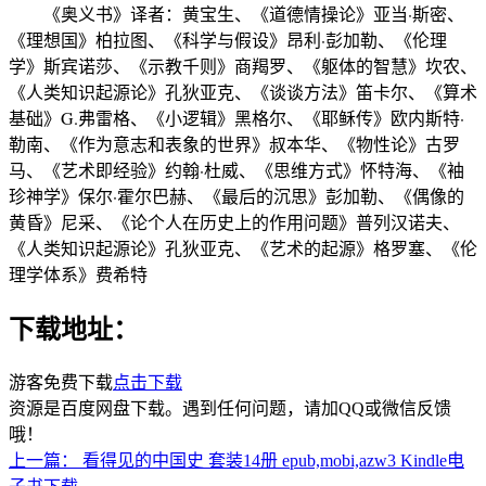
《奥义书》译者：黄宝生、《道德情操论》亚当·斯密、
《理想国》柏拉图、《科学与假设》昂利·彭加勒、《伦理
学》斯宾诺莎、《示教千则》商羯罗、《躯体的智慧》坎农、
《人类知识起源论》孔狄亚克、《谈谈方法》笛卡尔、《算术
基础》G.弗雷格、《小逻辑》黑格尔、《耶稣传》欧内斯特·
勒南、《作为意志和表象的世界》叔本华、《物性论》古罗
马、《艺术即经验》约翰·杜威、《思维方式》怀特海、《袖
珍神学》保尔·霍尔巴赫、《最后的沉思》彭加勒、《偶像的
黄昏》尼采、《论个人在历史上的作用问题》普列汉诺夫、
《人类知识起源论》孔狄亚克、《艺术的起源》格罗塞、《伦
理学体系》费希特
下载地址：
游客免费下载
点击下载
资源是百度网盘下载。遇到任何问题，请加QQ或微信反馈
哦！
上一篇：
看得见的中国史 套装14册 epub,mobi,azw3 Kindle电