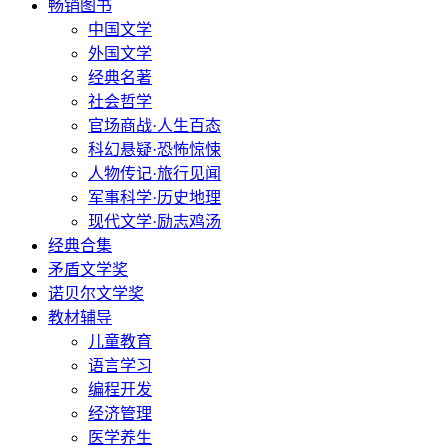
畅销图书
中国文学
外国文学
经典名著
社会哲学
官场商战·人生百态
科幻悬疑·恐怖惊悚
人物传记·旅行见闻
军事科学·历史地理
现代文学·励志鸡汤
经典合集
矛盾文学奖
诺贝尔文学奖
教材辅导
儿童教育
语言学习
编程开发
经济管理
医学养生