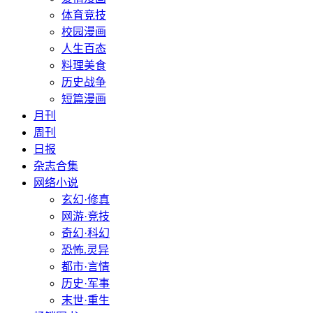
体育竞技
校园漫画
人生百态
料理美食
历史战争
短篇漫画
月刊
周刊
日报
杂志合集
网络小说
玄幻·修真
网游·竞技
奇幻·科幻
恐怖.灵异
都市·言情
历史·军事
末世·重生