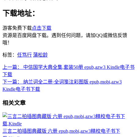
下载地址：
游客免费下载
点击下载
资源是百度网盘下载。遇到任何问题，请加QQ或微信反馈
哦！
标签：
任笃行
蒲松龄
上一篇：
中信国学大典全集,套装50册 epub,azw3 Kindle电子书
下载
下一篇：
纳兰词全二册·全词笺注彩图版 epub,mobi,azw3
Kindle电子书下载
相关文章
三言二拍插图典藏版 六册 epub,mobi,azw3精校电子书下