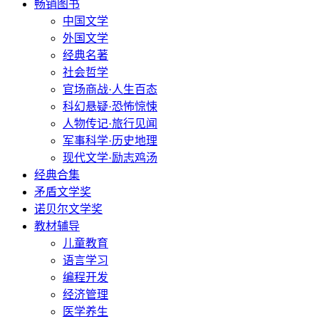
畅销图书
中国文学
外国文学
经典名著
社会哲学
官场商战·人生百态
科幻悬疑·恐怖惊悚
人物传记·旅行见闻
军事科学·历史地理
现代文学·励志鸡汤
经典合集
矛盾文学奖
诺贝尔文学奖
教材辅导
儿童教育
语言学习
编程开发
经济管理
医学养生