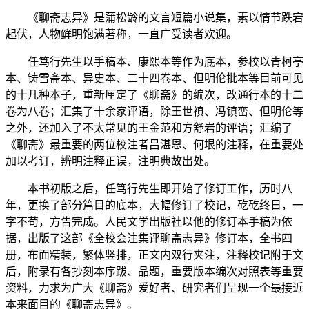
《聊斋志异》是蒲松龄的文言短篇小说集，素以情节跌宕
起伏，人物鲜明饱满著称，一直广受读者欢迎。
任笃行先生以手稿本、康熙本等作为底本，参校以青柯亭
本、铸雪斋本、异史本、二十四卷本、但明伦批本等目前可见
的十几种本子，重新厘定了《聊斋》的编次，改通行本的十二
卷为八卷；汇集了十余家评语，除王世禛、冯镇峦、但明伦等
之外，还加入了不太常见的王金范和方舒岩的评语；汇编了
《聊斋》最重要的两位校注者吕湛恩、何垠的注释，在重要处
加以考订，辨明注释正误，注明典故出处。
本书初版之后，任笃行先生即开始了修订工作，历时八
年，更换了部分篇目的底本，大幅修订了校记，矻矻终日，一
字不苟，方告完成。人民文学出版社以他的修订本手稿为依
据，出版了这部《全校会注集评聊斋志异》修订本，全书四
册，布面精装，繁体竖排，正文内双行夹注，注释校记附于文
后，附录有各抄刻本序跋、品题，重要版本编次对照表等重要
资料，力求为广大《聊斋》爱好者、研究者们呈现一个最接近
本来面目的《聊斋志异》。