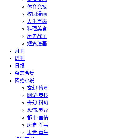
体育竞技
校园漫画
人生百态
料理美食
历史战争
短篇漫画
月刊
周刊
日报
杂志合集
网络小说
玄幻·修真
网游·竞技
奇幻·科幻
恐怖.灵异
都市·言情
历史·军事
末世·重生